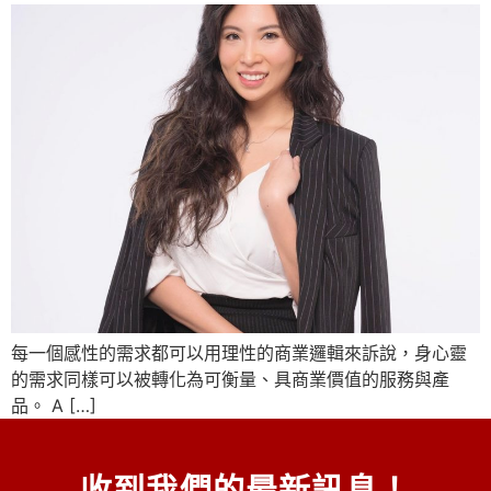
每一個感性的需求都可以用理性的商業邏輯來訴說，身心靈
的需求同樣可以被轉化為可衡量、具商業價值的服務與產
品。 A […]
收到我們的最新訊息！