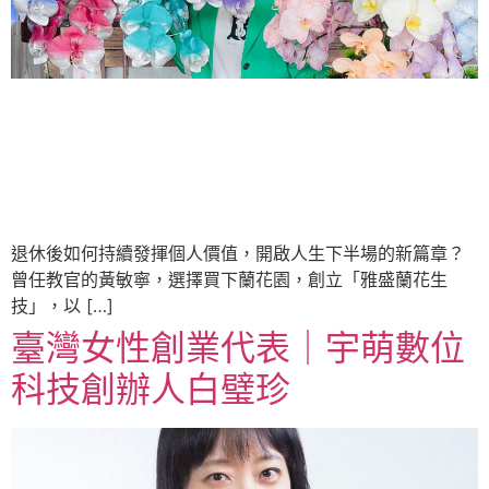
退休後如何持續發揮個人價值，開啟人生下半場的新篇章？
曾任教官的黃敏寧，選擇買下蘭花園，創立「雅盛蘭花生
技」，以 […]
臺灣女性創業代表｜宇萌數位
科技創辦人白璧珍