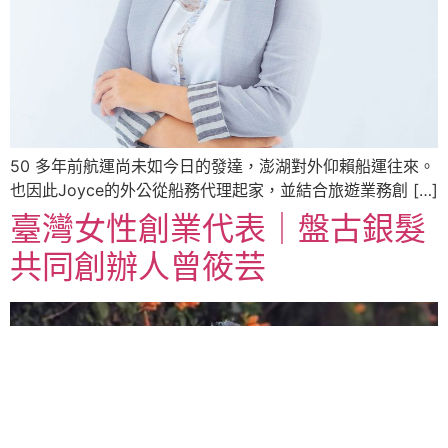
50 多年前航運尚未如今日的發達，澎湖對外仰賴船運往來。
也因此Joyce的外公從船務代理起家，並結合旅遊業務創 […]
臺灣女性創業代表｜盤古銀髮
共同創辦人曾筱芸