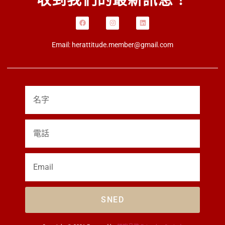
Email:
herattitude.member@gmail.com
SNED