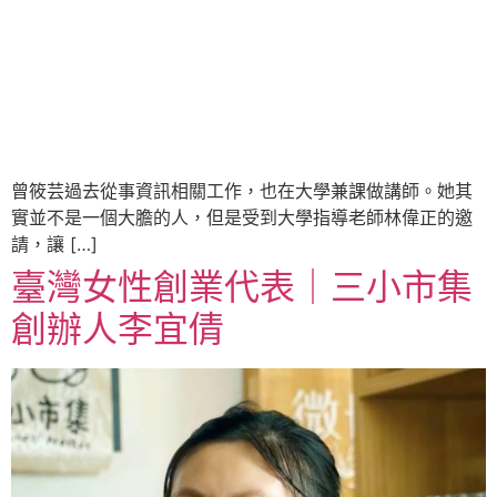
曾筱芸過去從事資訊相關工作，也在大學兼課做講師。她其
實並不是一個大膽的人，但是受到大學指導老師林偉正的邀
請，讓 […]
臺灣女性創業代表｜三小市集
創辦人李宜倩