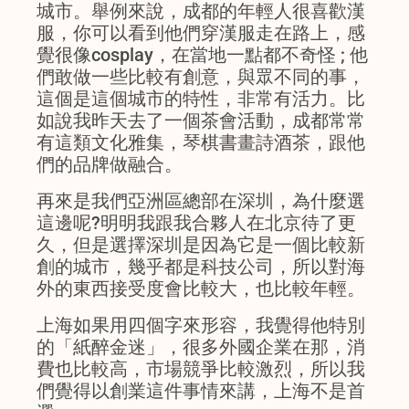
城市。舉例來說，成都的年輕人很喜歡漢
服，你可以看到他們穿漢服走在路上，感
覺很像cosplay，在當地一點都不奇怪 ; 他
們敢做一些比較有創意，與眾不同的事，
這個是這個城市的特性，非常有活力。比
如說我昨天去了一個茶會活動，成都常常
有這類文化雅集，琴棋書畫詩酒茶，跟他
們的品牌做融合。
再來是我們亞洲區總部在深圳，為什麼選
這邊呢?明明我跟我合夥人在北京待了更
久，但是選擇深圳是因為它是一個比較新
創的城市，幾乎都是科技公司，所以對海
外的東西接受度會比較大，也比較年輕。
上海如果用四個字來形容，我覺得他特別
的「紙醉金迷」，很多外國企業在那，消
費也比較高，市場競爭比較激烈，所以我
們覺得以創業這件事情來講，上海不是首