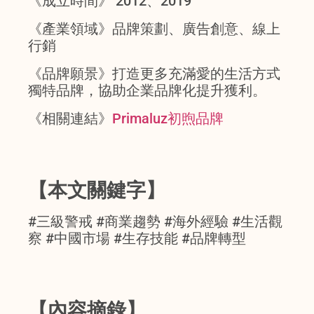
《成立時間》 2012、2019
《產業領域》品牌策劃、廣告創意、線上
行銷
《品牌願景》打造更多充滿愛的生活方式
獨特品牌，協助企業品牌化提升獲利。
《相關連結》
Primaluz初煦品牌
【本文關鍵字】
#三級警戒 #商業趨勢 #海外經驗 #生活觀
察 #中國市場 #生存技能 #品牌轉型
【內容摘錄】