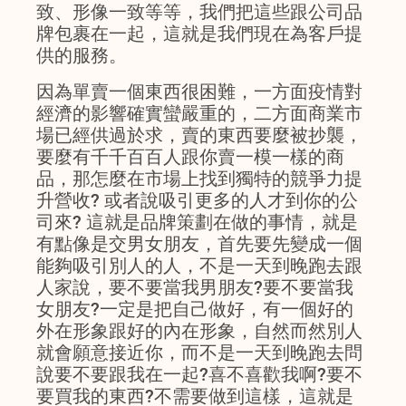
致、形像一致等等，我們把這些跟公司品
牌包裹在一起，這就是我們現在為客戶提
供的服務。
因為單賣一個東西很困難，一方面疫情對
經濟的影響確實蠻嚴重的，二方面商業市
場已經供過於求，賣的東西要麼被抄襲，
要麼有千千百百人跟你賣一模一樣的商
品，那怎麼在市場上找到獨特的競爭力提
升營收? 或者說吸引更多的人才到你的公
司來? 這就是品牌策劃在做的事情，就是
有點像是交男女朋友，首先要先變成一個
能夠吸引別人的人，不是一天到晚跑去跟
人家說，要不要當我男朋友?要不要當我
女朋友?一定是把自己做好，有一個好的
外在形象跟好的內在形象，自然而然別人
就會願意接近你，而不是一天到晚跑去問
說要不要跟我在一起?喜不喜歡我啊?要不
要買我的東西?不需要做到這樣，這就是