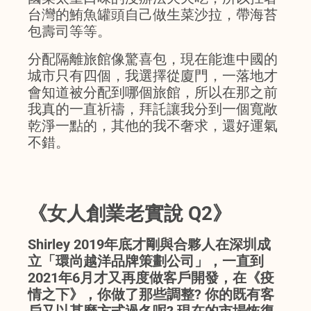
台灣的鮪魚罐頭自己做生菜沙拉，帶海苔
包壽司等等。
分配隔離旅館像驚喜包，現在能進中國的
城市只有四個，我選擇從廈門，一落地才
會知道被分配到哪個旅館，所以在那之前
我真的一直祈禱，拜託讓我分到一個寬敞
乾淨一點的，其他的我不奢求，還好運氣
不錯。
《女人創業老實說 Q2》
Shirley 2019年底才剛與合夥人在深圳成
立「環尚越洋品牌策劃公司」，一直到
2021年6月才又再度做客戶開發，在《疫
情之下》，你做了那些調整? 你的既有客
戶又以甚麼方式過冬呢? 現在的市場恢復