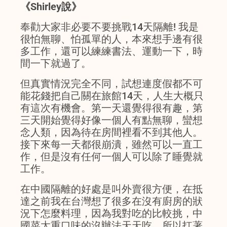
《Shirley說》
奉勸大家非必要不要挑戰14天隔離! 我是
很怕無聊、怕孤單的人，本來想手邊有很
多工作，還可以練練書法、運動一下，時
間一下就過了。
但真實情況完全不同，試想連度假都不可
能花錢把自己關在旅館14天，人生大概只
有這次有機會。第一天還覺得很有趣，第
三天開始覺得好像一個人有點無聊，蠻想
念人類，因為待在房間裡看不到其他人。
接下來每一天都很崩潰，雖然可以一直工
作，但是沒有任何一個人可以除了睡覺就
工作。
在中國隔離的好處是叫外賣很方便，在抵
達之前我在台灣想了很多在沒有廚房的狀
況下怎麼料理，因為我對吃的比較挑，中
國菜太重口味的沒辦法天天吃，所以扛著