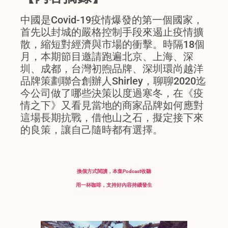
中國是Covid-19疫情爆發的第一個國家，
首先以封城的嚴格控制手段來遏止疫情擴
散，縮短對經濟與市場的衝擊。時隔18個
月，本期節目邀請跑遍北京、上海、深
圳、成都，台灣初煦品牌、深圳環尚越洋
品牌策劃聯合創辦人Shirley，聊聊2020迄
今公司做了哪些決策以度過寒冬，在《疫
情之下》又看見當地的商家品牌如何應對
這場長期抗戰，借他山之石，擬定接下來
的良策，讓自己隨時都有選擇。
換個方式閱讀，本集Podcast收聽
用一杯咖啡，支持好內容持續發生